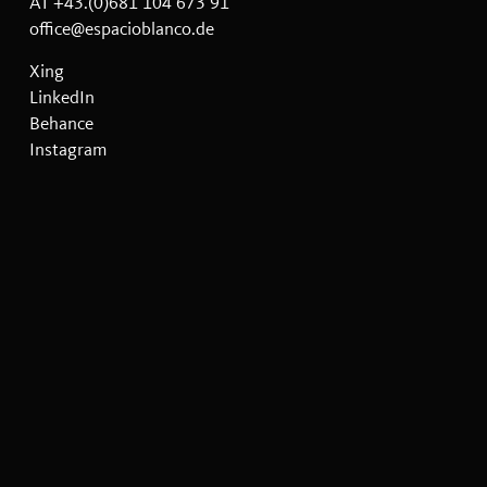
AT +43.(0)681 104 673 91
office@espacioblanco.de
Xing
LinkedIn
Behance
Instagram